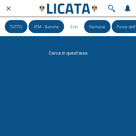
TUTTO
ATM - Banche
Enti
Farmacie
Forze dell
Cerca in quest'area